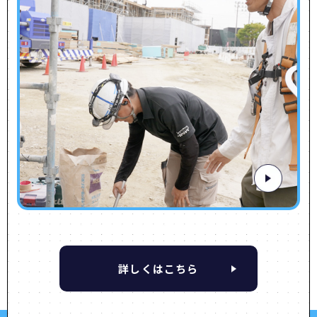
MESSAGE
ここでは、ただの仕事なんて言わせません。あなたの心の
拠り所になり、
やりがいだけじゃなく、生き甲斐まで手に入る場所です。
仕事を通じて人として成長し、自己を超える瞬間を感じ続
けられます。
そして健康もプライベートも大切にする。
私たちはあなたの人生全体をバックアップします。
詳しくはこちら
未来の子どもたちを守り、老後まで安心して過ごせる”拠
り所”を作る—そんな会社、ここにしかありません。
自分の成長を超えたその先に、あなたにとっての”拠り